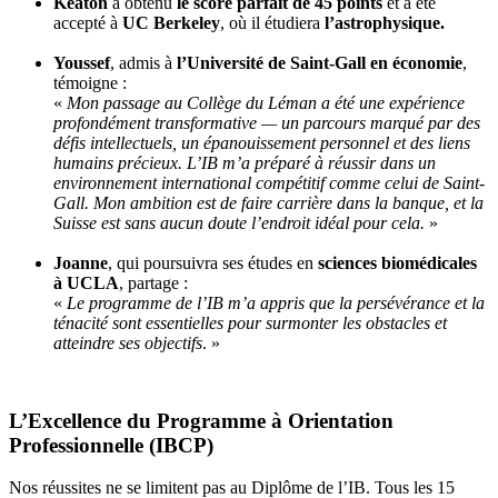
Keaton
a obtenu
le score parfait de 45 points
et a été
accepté à
UC Berkeley
, où il étudiera
l’astrophysique.
Youssef
, admis à
l’Université de Saint-Gall en économie
,
témoigne :
«
Mon passage au Collège du Léman a été une expérience
profondément transformative — un parcours marqué par des
défis intellectuels, un épanouissement personnel et des liens
humains précieux. L’IB m’a préparé à réussir dans un
environnement international compétitif comme celui de Saint-
Gall. Mon ambition est de faire carrière dans la banque, et la
Suisse est sans aucun doute l’endroit idéal pour cela.
»
Joanne
, qui poursuivra ses études en
sciences biomédicales
à UCLA
, partage :
«
Le programme de l’IB m’a appris que la persévérance et la
ténacité sont essentielles pour surmonter les obstacles et
atteindre ses objectifs
. »
L’Excellence du Programme à Orientation
Professionnelle (IBCP)
Nos réussites ne se limitent pas au Diplôme de l’IB. Tous les 15