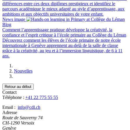
différences entre ces deux diplômes prestigieux et identifiez le
parcours académique le mieux adapté au style d’apprentissage, aux
ambitions et aux objectifs universitaires de votre enfant.
News image
Blog
Comment l’apprentissage pratique développe la créativité, la
confiance et l’esprit critique à l’école primaire au Collège du Léman
Découvrez comment les élèves de l’école primaire de notre école
internationale à Genève apprennent au-delà de la salle de classe
grâce à la créativité, au jeu et à l’immersion linguistique, de 6 à 11
ans.
Nouvelles
Retour au début
Contact
Téléphone :
+41 22 775 55 55
Email :
info@cdl.ch
Adresse
Route de Sauverny 74
CH-1290 Versoix
Genève