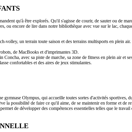
FANTS
emandent qu'à être explorés. Qu'il s'agisse de courir, de sauter ou de 
es, ou encore de lire dans notre bibliothèque avec vue sur le lac, chaq
olley, un terrain toute saison et des terrains multisports en plein air.
de robots, de MacBooks et d'imprimantes 3D.
n Concha, avec sa piste de marche, sa zone de fitness en plein air et se
asse confortables et des aires de jeux stimulantes.
e gymnase Olympus, qui accueille toutes sortes d'activités sportives, d
ve la possibilité de faire ce qu'il aime, de se maintenir en forme et de 
r permet de développer des compétences essentielles telles que le travail d'
ONNELLE