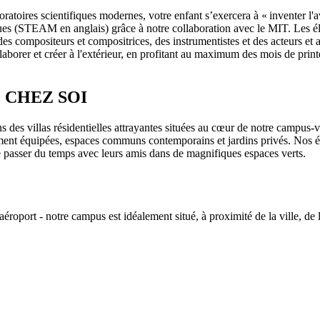
atoires scientifiques modernes, votre enfant s’exercera à « inventer l'ave
iques (STEAM en anglais) grâce à notre collaboration avec le MIT. Les é
 des compositeurs et compositrices, des instrumentistes et des acteurs et 
llaborer et créer à l'extérieur, en profitant au maximum des mois de print
 CHEZ SOI
s des villas résidentielles attrayantes situées au cœur de notre campus-vi
ement équipées, espaces communs contemporains et jardins privés. Nos él
 de passer du temps avec leurs amis dans de magnifiques espaces verts.
'aéroport - notre campus est idéalement situé, à proximité de la ville, d