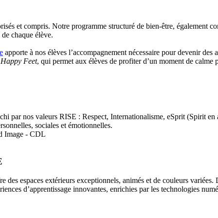
risés et compris. Notre programme structuré de bien-être, également con
 de chaque élève.
e
apporte à nos élèves l’accompagnement nécessaire pour devenir des ap
e
Happy Feet
, qui permet aux élèves de profiter d’un moment de calme pen
richi par nos valeurs RISE : Respect, Internationalisme, eSprit (Spirit 
rsonnelles, sociales et émotionnelles.
E
e des espaces extérieurs exceptionnels, animés et de couleurs variées.
périences d’apprentissage innovantes, enrichies par les technologies numé