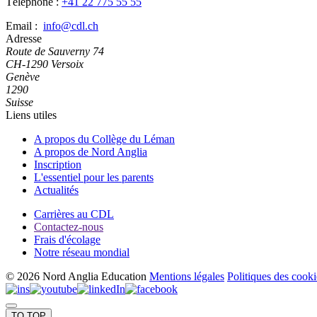
Téléphone :
+41 22 775 55 55
Email :
info@cdl.ch
Adresse
Route de Sauverny 74
CH-1290 Versoix
Genève
1290
Suisse
Liens utiles
A propos du Collège du Léman
A propos de Nord Anglia
Inscription
L'essentiel pour les parents
Actualités
Carrières au CDL
Contactez-nous
Frais d'écolage
Notre réseau mondial
© 2026 Nord Anglia Education
Mentions légales
Politiques des cooki
TO TOP