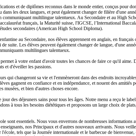
ations et de diplômes reconnus dans le monde entier, conçus pour donn
u dans les deux langues, et peut également changer de filière d'une anné
n communiquant multilingue talentueux. Au Secondaire et au High Scho
accalauréat français, la Maturité suisse, l'IGCSE, l’International Bac
d'études secondaires (American High School Diploma).
fantine au Secondaire, nos élèves apprennent en anglais, en français o
nsi de suite. Les élèves peuvent également changer de langue, d'une année
mmuniquants multilingues talentueux.
permet à votre enfant d'avoir toutes les chances de faire ce qu'il aime. D
s et d'éveiller les passions.
ours qui changeront sa vie et l'emmèneront dans des endroits incroyables 
ves gagnent en confiance et en indépendance, et nouent des amitiés p
es musées, et bien d'autres choses encore.
e jour des déjeuners sains pour tous les âges. Notre menu a reçu le lab
dons à tous les besoins diététiques et proposons un large choix de plats, 
cole sont essentiels. Nous vous enverrons de nombreuses informations avan
s enseignants, nos Principaux et d'autres nouveaux arrivants. Nous veill
r l'école, tels que la Journée internationale et le barbecue de bienven