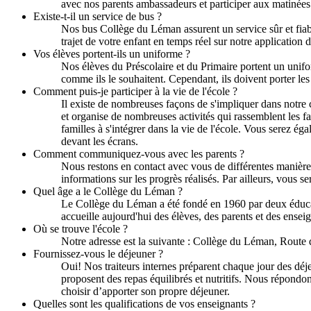
avec nos parents ambassadeurs et participer aux matinées
Existe-t-il un service de bus ?
Nos bus Collège du Léman assurent un service sûr et fiab
trajet de votre enfant en temps réel sur notre application
Vos élèves portent-ils un uniforme ?
Nos élèves du Préscolaire et du Primaire portent un unif
comme ils le souhaitent. Cependant, ils doivent porter l
Comment puis-je participer à la vie de l'école ?
Il existe de nombreuses façons de s'impliquer dans notre 
et organise de nombreuses activités qui rassemblent les 
familles à s'intégrer dans la vie de l'école. Vous serez ég
devant les écrans.
Comment communiquez-vous avec les parents ?
Nous restons en contact avec vous de différentes manières.
informations sur les progrès réalisés. Par ailleurs, vous 
Quel âge a le Collège du Léman ?
Le Collège du Léman a été fondé en 1960 par deux éducate
accueille aujourd'hui des élèves, des parents et des ensei
Où se trouve l'école ?
Notre adresse est la suivante : Collège du Léman, Rout
Fournissez-vous le déjeuner ?
Oui! Nos traiteurs internes préparent chaque jour des déje
proposent des repas équilibrés et nutritifs. Nous répondon
choisir d’apporter son propre déjeuner.
Quelles sont les qualifications de vos enseignants ?