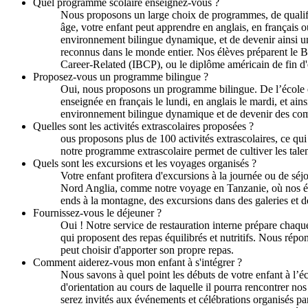
Quel programme scolaire enseignez-vous ?
Nous proposons un large choix de programmes, de qualific
âge, votre enfant peut apprendre en anglais, en français o
environnement bilingue dynamique, et de devenir ainsi u
reconnus dans le monde entier. Nos élèves préparent le B
Career-Related (IBCP), ou le diplôme américain de fin 
Proposez-vous un programme bilingue ?
Oui, nous proposons un programme bilingue. De l’école en
enseignée en français le lundi, en anglais le mardi, et ai
environnement bilingue dynamique et de devenir des ​​co
Quelles sont les activités extrascolaires proposées ?
ous proposons plus de 100 activités extrascolaires, ce qui 
notre programme extrascolaire permet de cultiver les talent
Quels sont les excursions et les voyages organisés ?
Votre enfant profitera d'excursions à la journée ou de séj
Nord Anglia, comme notre voyage en Tanzanie, où nos élè
ends à la montagne, des excursions dans des galeries et d
Fournissez-vous le déjeuner ?
Oui ! Notre service de restauration interne prépare chaqu
qui proposent des repas équilibrés et nutritifs. Nous répon
peut choisir d'apporter son propre repas.
Comment aiderez-vous mon enfant à s'intégrer ?
Nous savons à quel point les débuts de votre enfant à l’é
d'orientation au cours de laquelle il pourra rencontrer no
serez invités aux événements et célébrations organisés pa