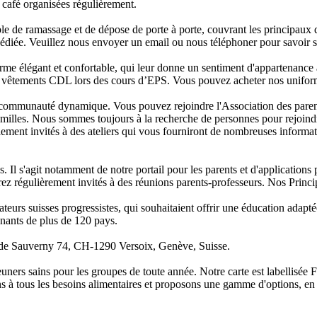
 café organisées régulièrement.
le de ramassage et de dépose de porte à porte, couvrant les principaux 
 dédiée. Veuillez nous envoyer un email ou nous téléphoner pour savoir s
orme élégant et confortable, qui leur donne un sentiment d'appartenance
es vêtements CDL lors des cours d’EPS. Vous pouvez acheter nos uniform
communauté dynamique. Vous pouvez rejoindre l'Association des parents d'
familles. Nous sommes toujours à la recherche de personnes pour rejoind
alement invités à des ateliers qui vous fourniront de nombreuses informat
 Il s'agit notamment de notre portail pour les parents et d'applications 
serez ​​régulièrement invités à des réunions parents-professeurs. Nos Prin
urs suisses progressistes, qui souhaitaient offrir une éducation adapté
gnants de plus de 120 pays.
e de Sauverny 74, CH-1290 Versoix, Genève, Suisse.
uners sains pour les groupes de toute année. Notre carte est labellisée 
s à tous les besoins alimentaires et proposons une gamme d'options, en no