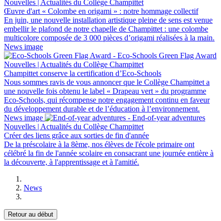
Nouvelles | Actualités du Collège Champittet
Œuvre d'art « Colombe en origami » : notre hommage collectif
En juin, une nouvelle installation artistique pleine de sens est venue
embellir le plafond de notre chapelle de Champittet : une colombe
multicolore composée de 3 000 pièces d’origami réalisées à la main.
News image
Nouvelles | Actualités du Collège Champittet
Champittet conserve la certification d’Eco-Schools
Nous sommes ravis de vous annoncer que le Collège Champittet a
une nouvelle fois obtenu le label « Drapeau vert » du programme
Eco-Schools, qui récompense notre engagement continu en faveur
du développement durable et de l’éducation à l’environnement.
News image
Nouvelles | Actualités du Collège Champittet
Créer des liens grâce aux sorties de fin d'année
De la préscolaire à la 8ème, nos élèves de l'école primaire ont
célébré la fin de l'année scolaire en consacrant une journée entière à
la découverte, à l'apprentissage et à l'amitié.
News
Retour au début