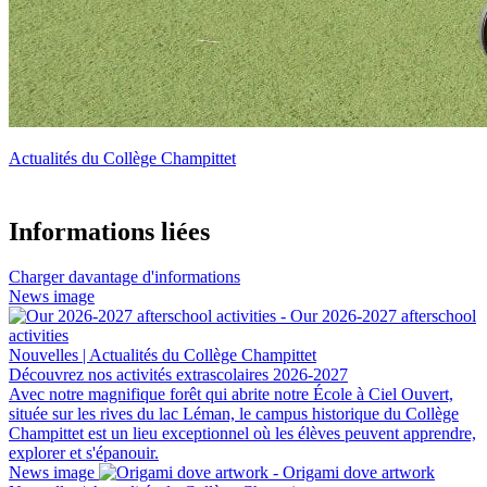
Actualités du Collège Champittet
Informations liées
Charger davantage d'informations
News image
Nouvelles | Actualités du Collège Champittet
Découvrez nos activités extrascolaires 2026-2027
Avec notre magnifique forêt qui abrite notre École à Ciel Ouvert,
située sur les rives du lac Léman, le campus historique du Collège
Champittet est un lieu exceptionnel où les élèves peuvent apprendre,
explorer et s'épanouir.
News image