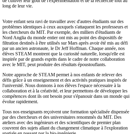
de cultiver leur goût de l'expérimentation et de la recherche tout au
long de leur vie.
Votre enfant sera ravi de travailler avec d'autres étudiants sur des
problèmes identiques à ceux auxquels s'attaquent les professeurs et
les chercheurs du MIT. Par exemple, des milliers d'étudiants de
Nord Anglia du monde entier ont mis au point des dispositifs de
filtration destinés à être utilisés sur Mars après avoir été mis au défi
par un ancien astronaute, le Dr Jeff Hoffman. Chaque année, nos
élèves STEAM montrent que la curiosité naturelle, lorsqu'elle est
inspirée par de grands esprits dans le cadre de notre collaboration
avec le MIT, peut produire des résultats époustouflants.
Notre approche de STEAM permet à nos enfants de relever des
défis grâce à un enseignement et des activités pratiques inspirés de
l'université. Nous donnons à nos élèves l'espace nécessaire à la
collaboration et à la créativité, et leur permettons de développer les
compétences dont ils ont besoin pour s'épanouir dans un monde qui
évolue rapidement.
Tous nos enseignants reçoivent une formation spécialisée dispensée
par des chercheurs et des universitaires renommés du MIT. Des
ateliers avec des ingénieurs et des scientifiques de premier plan
couvrent des sujets allant du changement climatique à l'exploration
spatiale en passant par la bio-ingénierie.