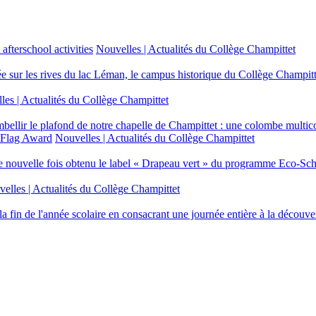
Nouvelles | Actualités du Collège Champittet
ée sur les rives du lac Léman, le campus historique du Collège Champitt
les | Actualités du Collège Champittet
 embellir le plafond de notre chapelle de Champittet : une colombe multi
Nouvelles | Actualités du Collège Champittet
 nouvelle fois obtenu le label « Drapeau vert » du programme Eco-Sch
elles | Actualités du Collège Champittet
a fin de l'année scolaire en consacrant une journée entière à la découvert