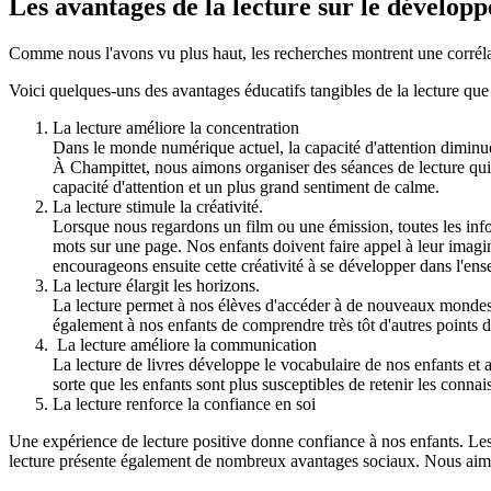
Les avantages de la lecture sur le dévelop
Comme nous l'avons vu plus haut, les recherches montrent une corrélation
Voici quelques-uns des avantages éducatifs tangibles de la lecture que
La lecture améliore la concentration
Dans le monde numérique actuel, la capacité d'attention diminue.
À Champittet, nous aimons organiser des séances de lecture qui e
capacité d'attention et un plus grand sentiment de calme.
La lecture stimule la créativité.
Lorsque nous regardons un film ou une émission, toutes les info
mots sur une page. Nos enfants doivent faire appel à leur imagin
encourageons ensuite cette créativité à se développer dans l'en
La lecture élargit les horizons.
La lecture permet à nos élèves d'accéder à de nouveaux mondes, ré
également à nos enfants de comprendre très tôt d'autres points de
La lecture améliore la communication
La lecture de livres développe le vocabulaire de nos enfants e
sorte que les enfants sont plus susceptibles de retenir les conna
La lecture renforce la confiance en soi
Une expérience de lecture positive donne confiance à nos enfants. Les e
lecture présente également de nombreux avantages sociaux. Nous aimons