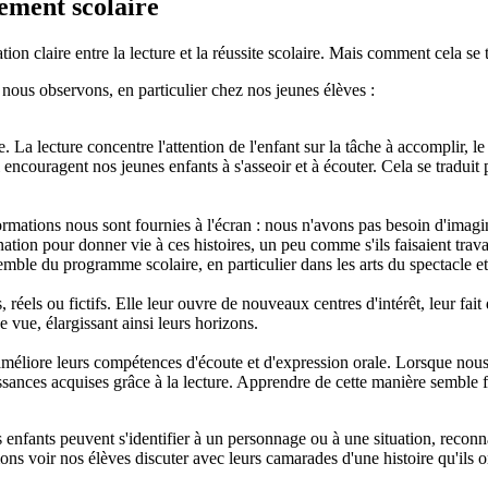
pement scolaire
 claire entre la lecture et la réussite scolaire. Mais comment cela se tr
 nous observons, en particulier chez nos jeunes élèves :
 La lecture concentre l'attention de l'enfant sur la tâche à accomplir, l
ncouragent nos jeunes enfants à s'asseoir et à écouter. Cela se traduit
rmations nous sont fournies à l'écran : nous n'avons pas besoin d'imagi
ation pour donner vie à ces histoires, un peu comme s'ils faisaient trava
semble du programme scolaire, en particulier dans les arts du spectacle
els ou fictifs. Elle leur ouvre de nouveaux centres d'intérêt, leur fait 
 vue, élargissant ainsi leurs horizons.
t améliore leurs compétences d'écoute et d'expression orale. Lorsque n
issances acquises grâce à la lecture. Apprendre de cette manière semble f
nfants peuvent s'identifier à un personnage ou à une situation, reconnais
 voir nos élèves discuter avec leurs camarades d'une histoire qu'ils on