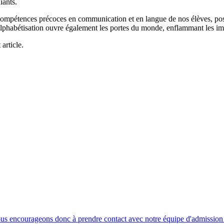
iants.
es compétences précoces en communication et en langue de nos élèves, pos
alphabétisation ouvre également les portes du monde, enflammant les ima
article.
ous encourageons donc à prendre contact avec notre équipe d'admission p