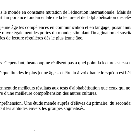
s le monde en constante mutation de l'éducation internationale. Mais d
st l'importance fondamentale de la lecture et de l'alphabétisation des él
s jeune âge les compétences en communication et en langage, posant ainsi
re ouvre également les portes du monde, stimulant l'imagination et susci
s de lecture régulières dès le plus jeune âge.
ts. Cependant, beaucoup ne réalisent pas à quel point la lecture est esse
que lire dès le plus jeune âge – et être lu à voix haute lorsqu'on est bé
nnent de meilleurs résultats aux tests d'alphabétisation que ceux qui ne
uve d'une meilleure compréhension des autres cultures.
 compréhension. Une étude menée auprès d'élèves du primaire, du secondair
rait les attitudes envers les groupes stigmatisés.