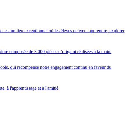
et est un lieu exceptionnel où les élèves peuvent apprendre, explorer
colore composée de 3 000 pièces d’origami réalisées à la main.
ools, qui récompense notre engagement continu en faveur du
e, à l'apprentissage et à l'amitié.