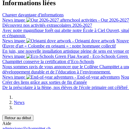
Informations liées
Charger davantage d'informations
News image
Découvrez nos activités extrascolaires 2026-2027
Avec notre magnifique forêt qui abrite notre École à Ciel Ouvert, situ
et s'épanouir.
News image
Nouvel
Œuvre d'art « Colombe en origami » : notre hommage collectif
En juin, une nouvelle installation artistique pleine de sens est venue
News image
Champittet conserve la certification d’Eco-Schools
Nous sommes ravis de vous annoncer que le Collège Champittet a une
développement durable et de l’éducation à l’environnement.
News image
Nouv
Créer des liens grâce aux sorties de fin d'année
De la préscolaire à la 8ème, nos élèves de l'école primaire ont célébré l
News
Retour au début
Aide
admissions@champittet.ch