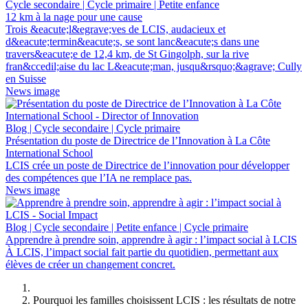
Cycle secondaire | Cycle primaire | Petite enfance
12 km à la nage pour une cause
Trois &eacute;l&egrave;ves de LCIS, audacieux et
d&eacute;termin&eacute;s, se sont lanc&eacute;s dans une
travers&eacute;e de 12,4 km, de St Gingolph, sur la rive
fran&ccedil;aise du lac L&eacute;man, jusqu&rsquo;&agrave; Cully
en Suisse
News image
Blog | Cycle secondaire | Cycle primaire
Présentation du poste de Directrice de l’Innovation à La Côte
International School
LCIS crée un poste de Directrice de l’innovation pour développer
des compétences que l’IA ne remplace pas.
News image
Blog | Cycle secondaire | Petite enfance | Cycle primaire
Apprendre à prendre soin, apprendre à agir : l’impact social à LCIS
À LCIS, l’impact social fait partie du quotidien, permettant aux
élèves de créer un changement concret.
Pourquoi les familles choisissent LCIS : les résultats de notre