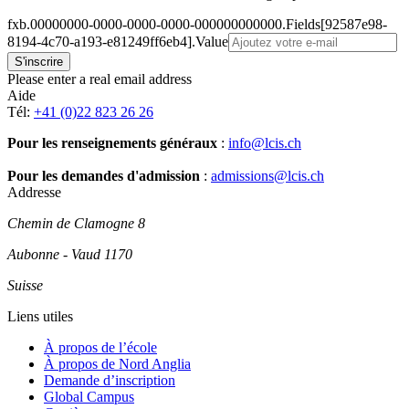
fxb.00000000-0000-0000-0000-000000000000.Fields[92587e98-
8194-4c70-a193-e81249ff6eb4].Value
Please enter a real email address
Aide
Tél:
+41 (0)22 823 26 26
Pour les renseignements généraux
:
info@lcis.ch
Pour les demandes d'admission
:
admissions@lcis.ch
Addresse
Chemin de Clamogne 8
Aubonne - Vaud 1170
Suisse
Liens utiles
À propos de l’école
À propos de Nord Anglia
Demande d’inscription
Global Campus