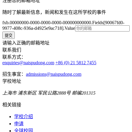
注册您的邮箱地址
随时了解最新信息，新闻和发生在这所学校的事件
fxb.00000000-0000-0000-0000-000000000000.Fields[90067fd0-
9977-408c-936a-d4925e9ac718].Value
请输入正确的邮箱地址
联系我们
联系方式：
enquiries@naispudong.com
+86 (0) 21 5812 7455
招生事宜：
admissions@naispudong.com
学校地址
上海市 浦东新区 军民公路2888号 邮编201315
相关链接
学校介绍
申请
全球校园