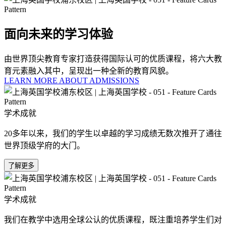
面向未来的学习体验
由世界顶尖教育专家打造获得国际认可的优质课程，将六大教
育元素融入其中，呈现出一种全新的教育风貌。
LEARN MORE ABOUT ADMISSIONS
学术成就
20多年以来，我们的学生以卓越的学习成绩无数次推开了通往
世界顶级学府的大门。
了解更多
学术成就
我们在教学中选用全球公认的优质课程，既注重培养学生们对