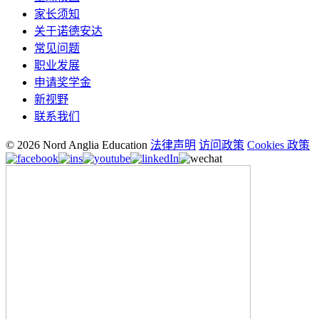
家长须知
关于诺德安达
常见问题
职业发展
申请奖学金
新视野
联系我们
© 2026 Nord Anglia Education
法律声明
访问政策
Cookies 政策