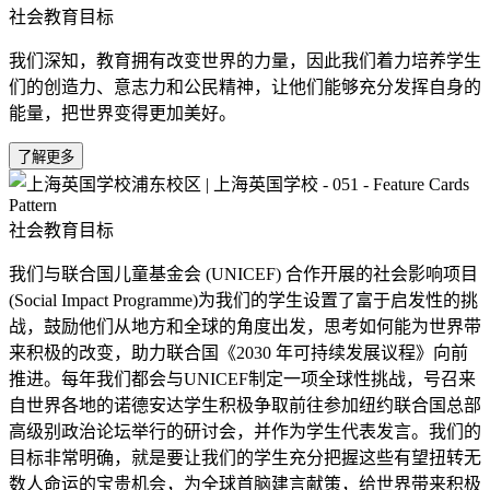
社会教育目标
我们深知，教育拥有改变世界的力量，因此我们着力培养学生
们的创造力、意志力和公民精神，让他们能够充分发挥自身的
能量，把世界变得更加美好。
了解更多
社会教育目标
我们与联合国儿童基金会 (UNICEF) 合作开展的社会影响项目
(Social Impact Programme)为我们的学生设置了富于启发性的挑
战，鼓励他们从地方和全球的角度出发，思考如何能为世界带
来积极的改变，助力联合国《2030 年可持续发展议程》向前
推进。每年我们都会与UNICEF制定一项全球性挑战，号召来
自世界各地的诺德安达学生积极争取前往参加纽约联合国总部
高级别政治论坛举行的研讨会，并作为学生代表发言。我们的
目标非常明确，就是要让我们的学生充分把握这些有望扭转无
数人命运的宝贵机会，为全球首脑建言献策，给世界带来积极